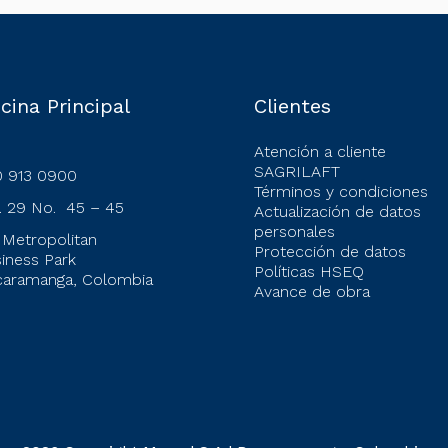
ebe contar con la carta de aprobación de crédito. 6.El beneficio d
ionado al cumplimiento del plan de pagos establecido en la nego
los casos donde aplique este beneficio, se debe enviar el link de l
eación de la observación en la bitácora que describa dicho benefici
ra parqueaderos ni depósitos). 8.Los beneficios de la Feria (desc
icina Principal
Clientes
Atención a cliente
SAGRILAFT
 913 0900
Términos y condiciones
. 29 No. 45 – 45
Actualización de datos
personales
 Metropolitan
Protección de datos
iness Park
Políticas HSEQ
aramanga, Colombia
Avance de obra