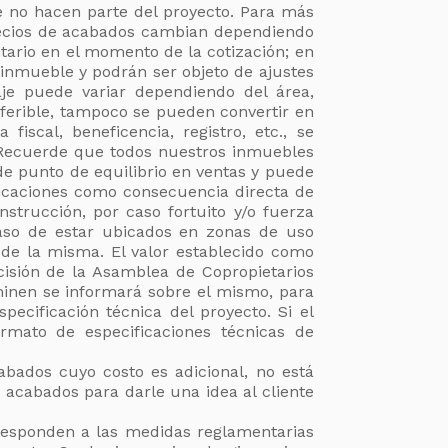
e no hacen parte del proyecto. Para más
 precios de acabados cambian dependiendo
ntario en el momento de la cotización; en
l inmueble y podrán ser objeto de ajustes
je puede variar dependiendo del área,
sferible, tampoco se pueden convertir en
 fiscal, beneficencia, registro, etc., se
 Recuerde que todos nuestros inmuebles
 de punto de equilibrio en ventas y puede
ficaciones como consecuencia directa de
strucción, por caso fortuito y/o fuerza
caso de estar ubicados en zonas de uso
de la misma. El valor establecido como
isión de la Asamblea de Copropietarios
rminen se informará sobre el mismo, para
pecificación técnica del proyecto. Si el
ormato de especificaciones técnicas de
bados cuyo costo es adicional, no está
 acabados para darle una idea al cliente
orresponden a las medidas reglamentarias