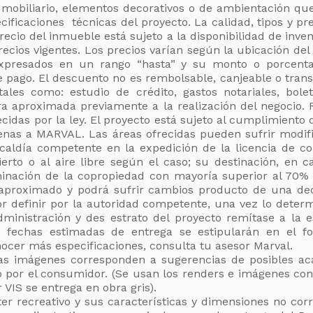
 mobiliario, elementos decorativos o de ambientación qu
ecificaciones técnicas del proyecto. La calidad, tipos y
recio del inmueble está sujeto a la disponibilidad de inve
recios vigentes. Los precios varían según la ubicación de
xpresados en un rango “hasta” y su monto o porcenta
 pago. El descuento no es rembolsable, canjeable o tran
tales como: estudio de crédito, gastos notariales, boleta
a aproximada previamente a la realización del negocio.
ecidas por la ley. El proyecto está sujeto al cumplimiento
ajenas a MARVAL. Las áreas ofrecidas pueden sufrir modi
caldía competente en la expedición de la licencia de con
erto o al aire libre según el caso; su destinación, en 
minación de la copropiedad con mayoría superior al 70% 
s aproximado y podrá sufrir cambios producto de una dec
á por definir por la autoridad competente, una vez lo dete
inistración y des estrato del proyecto remítase a la es
s fechas estimadas de entrega se estipularán en el f
ocer más especificaciones, consulta tu asesor Marval.
Las imágenes corresponden a sugerencias de posibles aca
o por el consumidor. (Se usan los renders e imágenes con
 VIS se entrega en obra gris).
ter recreativo y sus características y dimensiones no c