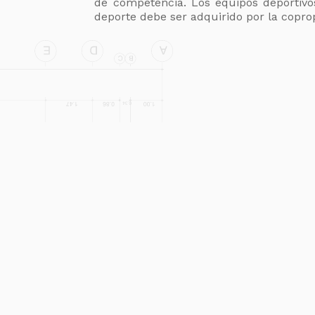
de competencia. Los equipos deportivos
deporte debe ser adquirido por la copro
Términos y Condiciones
Consultalos aquí
Terminos y Condiciones 
1.Los beneficios otorgados durante la ca
cotizada y cerrada entre el 11 y el 30 d
confirmación de alistamiento anticipado,
Términos y Condiciones 
Kits Obligatorios aplican únicamente par
descuentos. 4.El descuento único de Feri
fiel. Únicamente podrá acumularse con e