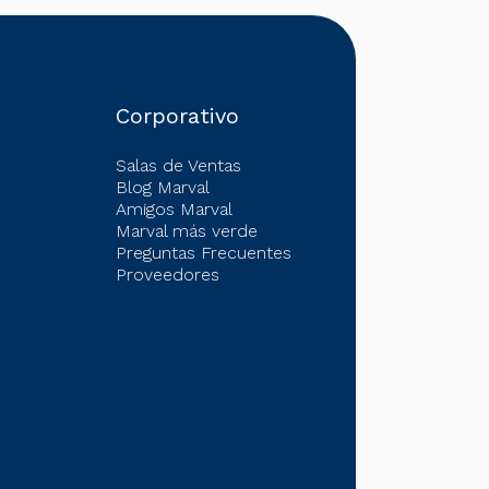
e gastos de escrituración aplica para
ciación, incluyendo recursos propios,
a cotización definitiva, vía correo
o. 7.Los beneficios de la Feria aplican
uento único y gastos de escrituración) no
Corporativo
Salas de Ventas
Blog Marval
Amigos Marval
Marval más verde
Preguntas Frecuentes
Proveedores