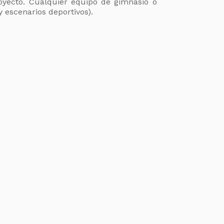
royecto. Cualquier equipo de gimnasio o
 escenarios deportivos).
as agrupaciones, cuya negociación sea
enor a Octubre de 2026 debe contar con la
bar la negociación. 3.Los descuentos en
nciera, y no son acumulables con otros
ercial, convenio o beneficio de cliente
oda negociación con plazo de