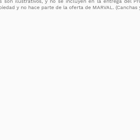
 son ilustrativos, y no se incluyen en la entrega del P
piedad y no hace parte de la oferta de MARVAL. (Canchas y
 Amigos Marval
Feria Marval
mpaña aplican exclusivamente a los inmuebles pertenecientes a l
e abril de 2026. 2.Toda negociación con plazo de escrituración m
 la cual deberá ser validada por el área de trámite antes de apro
La Jugada de tu vida
a nuevas ventas. Estos serán validados y creados por el área fina
a Marval no es acumulable con ningún otro tipo de descuento com
l descuento financiero en los planes de pago donde aplique. 5.T