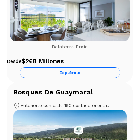
Belaterra Praia
$268 Millones
Desde
Explóralo
Bosques De Guaymaral
location_on
Autonorte con calle 190 costado oriental.