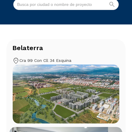
Belaterra
location_on
Cra 99 Con Cll 34 Esquina