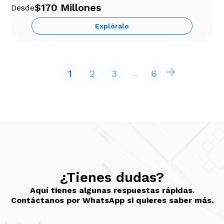
$170 Millones
Desde
Explóralo
arrow_back
arrow_forward
1
2
3
6
...
¿Tienes dudas?
Aquí tienes algunas respuestas rápidas.
Contáctanos por WhatsApp si quieres saber más.