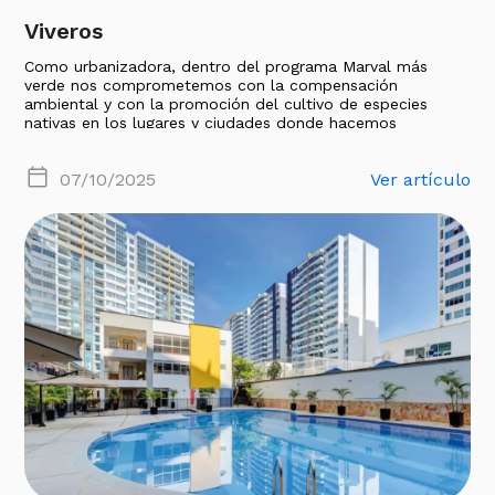
Viveros
Como urbanizadora, dentro del programa Marval más
verde nos comprometemos con la compensación
ambiental y con la promoción del cultivo de especies
nativas en los lugares y ciudades donde hacemos
presencia, a través de la siembra y el cuidado de
vegetación en viveros. La producción de plantas
07/10/2025
Ver artículo
ornamentales y arbóreas son usadas en los proyectos de
acuerdo con las necesidades, compensaciones, ubicación
y diseño urbano demandado por cada uno. Las sucursales
La Costa (vivero La Granja), Bucaramanga (vivero La Unión
y Río Hato) y Bogotá (vivero La Salle) ya cuentan con
viveros que abastecen a los proyectos.
Objetivo
Cultivar plantas ornamentales y arbóreas nativas que nos
permitan embellecer el entorno de cada uno de nuestros
proyectos, y a su vez cumplir con las compensaciones
exigidas dentro de las resoluciones ambientales.
Consiste en
Construir una infraestructura dotada con los elementos
necesarios y adecuados para el desarrollo y producción de
plantas ornamentales y árboles que finalmente se
plantaran en cada uno de nuestros proyectos
(Cumplimiento de la Resolución N° 0780006 del 25 de